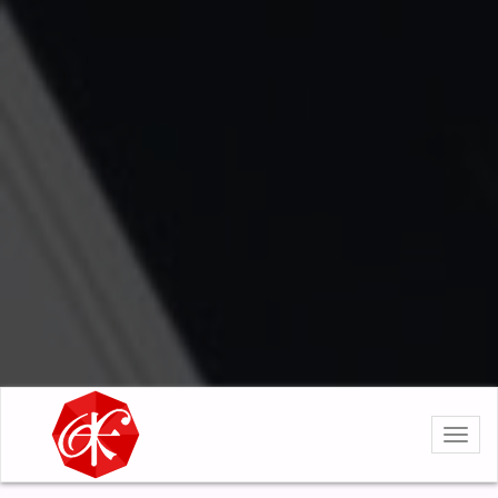
選
單
導